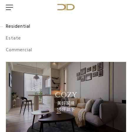
Residential
Estate
Commercial
COZY
美好家境
50坪以下