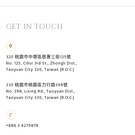
GET IN TOUCH
320 桃園市中壢區慈惠三街125號
No. 125, Cihui 3rd St., Zhongli Dist.,
Taoyuan City 320, Taiwan (R.O.C.)
330 桃園市桃園區力行路398號
No. 398, Lixing Rd., Taoyuan Dist.,
Taoyuan City 330, Taiwan (R.O.C.)
+886 3 4270878