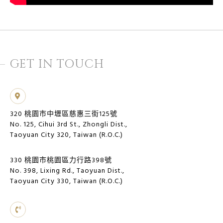
GET IN TOUCH
320 桃園市中壢區慈惠三街125號
No. 125, Cihui 3rd St., Zhongli Dist.,
Taoyuan City 320, Taiwan (R.O.C.)
330 桃園市桃園區力行路398號
No. 398, Lixing Rd., Taoyuan Dist.,
Taoyuan City 330, Taiwan (R.O.C.)