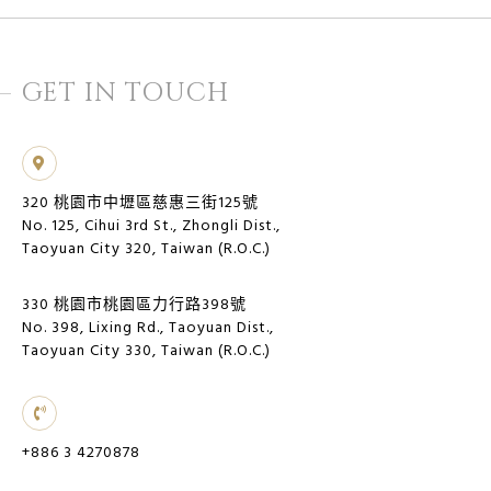
GET IN TOUCH
320 桃園市中壢區慈惠三街125號
No. 125, Cihui 3rd St., Zhongli Dist.,
Taoyuan City 320, Taiwan (R.O.C.)
330 桃園市桃園區力行路398號
No. 398, Lixing Rd., Taoyuan Dist.,
Taoyuan City 330, Taiwan (R.O.C.)
+886 3 4270878