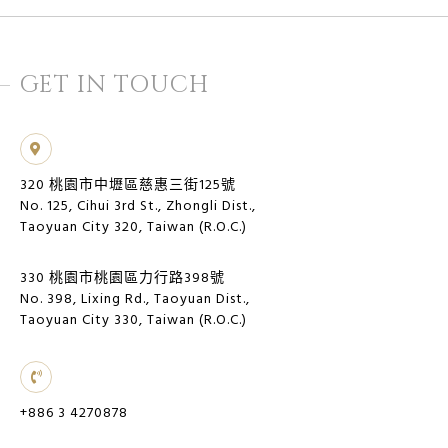
GET IN TOUCH
320 桃園市中壢區慈惠三街125號
No. 125, Cihui 3rd St., Zhongli Dist.,
Taoyuan City 320, Taiwan (R.O.C.)
330 桃園市桃園區力行路398號
No. 398, Lixing Rd., Taoyuan Dist.,
Taoyuan City 330, Taiwan (R.O.C.)
+886 3 4270878